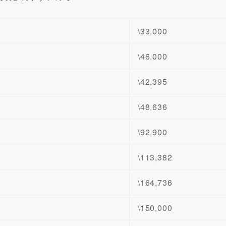
\33,000
\46,000
\42,395
\48,636
\92,900
\113,382
\164,736
\150,000