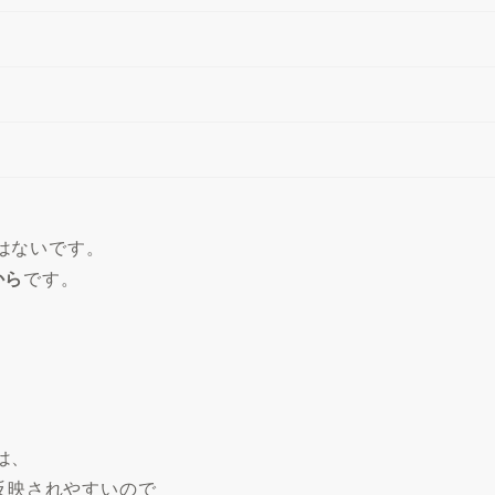
はないです。
から
です。
は、
に反映されやすいので