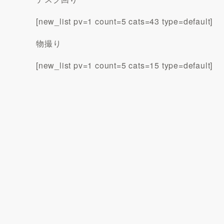
[new_list pv=1 count=5 cats=43 type=default]
物撮り
[new_list pv=1 count=5 cats=15 type=default]