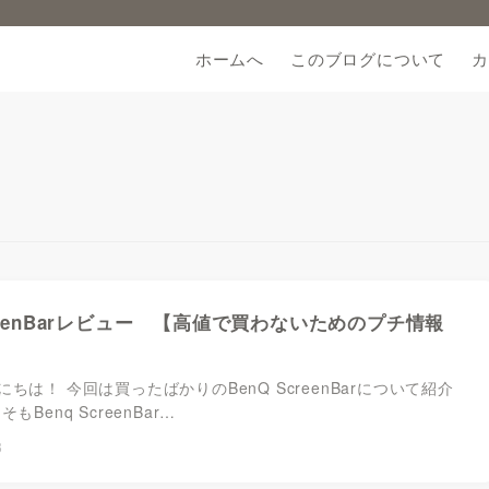
ホームへ
このブログについて
カ
creenBarレビュー 【高値で買わないためのプチ情報
ちは！ 今回は買ったばかりのBenQ ScreenBarについて紹介
もBenq ScreenBar…
3