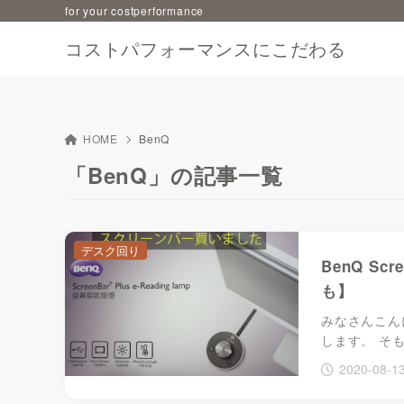
for your costperformance
コストパフォーマンスにこだわる
HOME
BenQ
「BenQ」の記事一覧
デスク回り
BenQ S
も】
みなさんこんに
します。 そもそ
2020-08-1